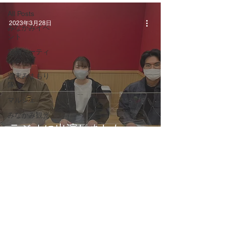
All Posts
2023年3月28日
みなかみイベ
ント
定例ミーティ
ング
週末みまもり
隊
マルシェ
みなかみ観光
ラジオに出演しました
シャロン祭
(2023/03/28)
やま・さと応
緑隊
イベント
コラボ活動
みなかみ
共愛学園前橋国際大学 〒379-2192 群馬
雪かき合宿
県前橋市小屋原町１１５４−４