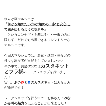
れんが蔵マルシェは、
「
何かを始めたい方の“始めの一歩”と安心 し
て踏み出せるような場所を
」
　というコンセプトを基に学生や一般の方に
限らず、だれでも出展できるフレンドリーな
マルシェです。 
今回のマルシェでは、野菜・燻製・畳などの
様々な出展者が出展をしていました✨✨
カスタネット
その中で、共愛COCOは
とプラ板
のワークショップを行いまし
た！
実は、あの
赤
と
青
のカスタネット
はみなかみ
が発祥です！
ワークショップを行う中で、お客さんに
みな
かみ町の魅力
を伝えることが出来ました！