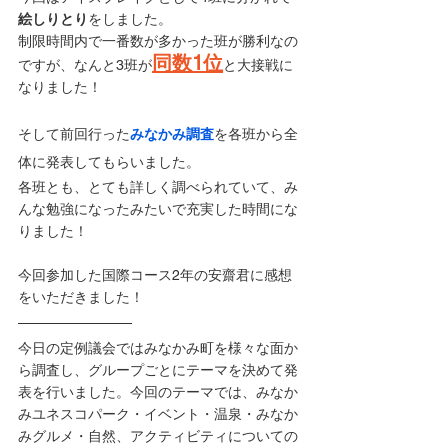
絵しりとり
をしました。
制限時間内で一番数が多かった班が勝利なの
同数1位
ですが、なんと3班が
と大接戦に
なりました！
そして前回行った
みなかみ調査
を各班から全
体に発表してもらいました。
各班とも、とても詳しく調べられていて、み
んな勉強になったみたいで充実した時間にな
りました！
今回参加した国際コース2年の安齋君に感想
をいただきました！
今日の定例議会ではみなかみ町を様々な面か
ら調査し、グループごとにテーマを決めて発
表を行いました。今回のテーマでは、みなか
みユネスコパーク・イベント・温泉・みなか
みグルメ・自然、アクティビティについての