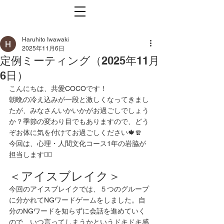
Haruhito Iwawaki
2025年11月6日
定例ミーティング（2025年11月
6日）
こんにちは、共愛COCOです！
朝晩の冷え込みが一段と激しくなってきまし
たが、みなさんいかいかがお過ごしでしょう
か？季節の変わり目でもありますので、どう
ぞお体に気を付けてお過ごしください🍁🧣
今回は、心理・人間文化コース1年の岩脇が
担当します🙇‍♂️
＜アイスブレイク＞
今回のアイスブレイクでは、５つのグループ
に分かれてNGワードゲームをしました。自
分のNGワードを知らずに会話を進めていく
ので、いつ言ってしまうかというドキドキ感