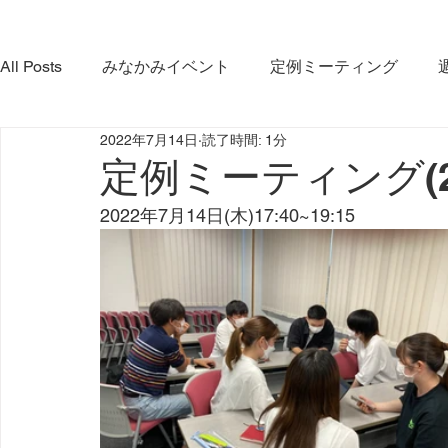
All Posts
みなかみイベント
定例ミーティング
2022年7月14日
読了時間: 1分
やま・さと応緑隊
イベント
コラボ活動
み
定例ミーティング(202
2022年7月14日(木)17:40~19:15
みなかみ町観光協会
プロジェクト
ダム放流
利根沼田宝物グランプリ大会
インタビュー