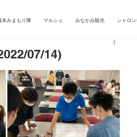
週末みまもり隊
マルシェ
みなかみ観光
シャロン
なかみ
雪かき合宿
ラジオ出演
fm gunma
2/07/14)
ええじゃん栄村
松本大学
みなかみ町役場
GI