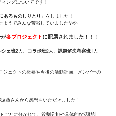
ティングについてです！
にあるものしりとり
」をしました！
ようでみんな苦戦していました💦💦
ーが
各プロジェクト
に配属されました！！！
ルシェ班
2人、
コラボ班
2人、
課題解決考察班
1人
ロジェクトの概要や今後の活動計画、メンバーの
年遠藤さんから感想をいただきました！
クトごとに分かれて、役割分担や具体的な活動計