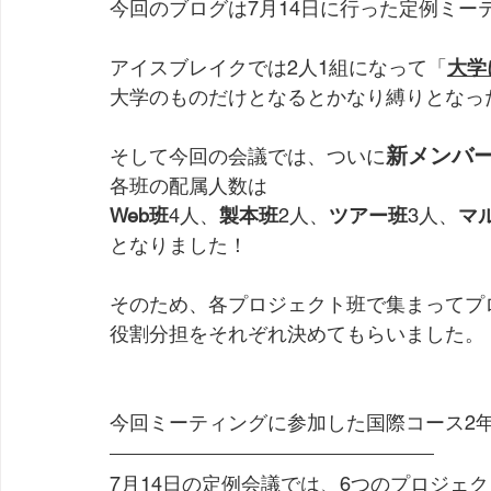
今回のブログは7月14日に行った定例ミー
アイスブレイクでは2人1組になって「
大学
大学のものだけとなるとかなり縛りとなった
新メンバ
そして今回の会議では、ついに
各班の配属人数は
Web班
4人、
製本班
2人、
ツアー班
3人、
マ
となりました！
そのため、各プロジェクト班で集まってプ
役割分担をそれぞれ決めてもらいました。
今回ミーティングに参加した国際コース2
7月14日の定例会議では、6つのプロジェ