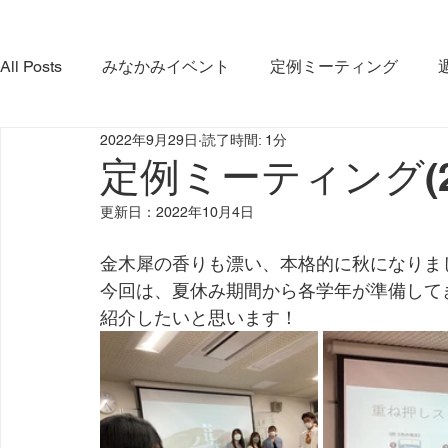
All Posts
みなかみイベント
定例ミーティング
2022年9月29日
読了時間: 1分
やま・さと応緑隊
イベント
コラボ活動
み
定例ミーティング(202
更新日：
2022年10月4日
みなかみ町観光協会
プロジェクト
ダム放流
金木犀の香りも漂い、本格的に秋になりまし
今回は、夏休み期間から各学年が準備して
利根沼田宝物グランプリ大会
インタビュー
紹介したいと思います！