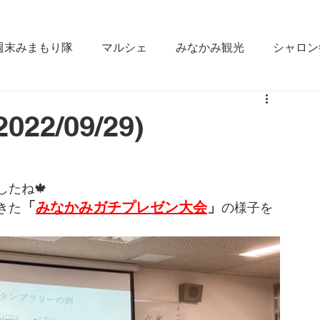
週末みまもり隊
マルシェ
みなかみ観光
シャロン
なかみ
雪かき合宿
ラジオ出演
fm gunma
2/09/29)
ええじゃん栄村
松本大学
みなかみ町役場
GI
たね🍁
「
みなかみガチプレゼン大会
」
きた
の様子を