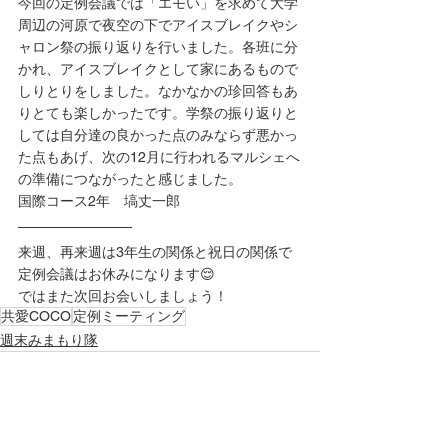
今回の定例会議では「エモい」を求めて大学
周辺の河原で夜空の下でアイスブレイクやシ
ャロン祭の振り返りを行いました。各班に分
かれ、アイスブレイクとして家にあるもので
しりとりをしました。なかなかの珍回答もあ
りとても楽しかったです。学祭の振り返りと
しては自分達の良かった点のみならず悪かっ
た点もあげ、次の12月に行われるマルシェへ
の準備につながったと感じました。
国際コース2年　塙丈一郎
来週、再来週は3年生の関係と祝日の関係で
定例会議はお休みになります😌
ではまた次回お会いしましょう！
共愛COCO
定例ミーティング
週末みまもり隊