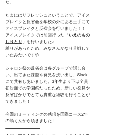
た。
たまにはリフレッシュということで、アイス
ブレイクと反省会を学校の外にある土手にて
アイスブレイクと反省会を行いました！！
アイスブレイクでは前回行った
「
いえのもの
しりとり
」
を行いました♪
縛りがあったため、みなさんかなり苦戦して
いたみたいです💦
シャロン祭の反省会は各グループで話し合
い、出てきた課題や発見を洗い出し、Slack
にて共有しあいました。3年生より下は全員
初対面での学園祭だったため、新しい発見や
反省ばかりでとても貴重な経験を行うことが
できました！
今回のミーティングの感想を国際コース2年
の塙くんから頂きました！