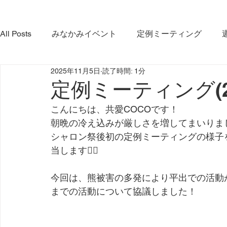
All Posts
みなかみイベント
定例ミーティング
2025年11月5日
読了時間: 1分
やま・さと応緑隊
イベント
コラボ活動
み
定例ミーティング(20
こんにちは、共愛COCOです！
みなかみ町観光協会
プロジェクト
ダム放流
朝晩の冷え込みが厳しさを増してまいりま
シャロン祭後初の定例ミーティングの様子
当します🙇‍♂️
利根沼田宝物グランプリ大会
インタビュー
今回は、熊被害の多発により平出での活動
までの活動について協議しました！