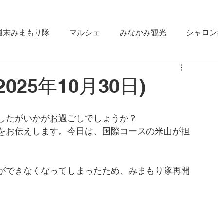
週末みまもり隊
マルシェ
みなかみ観光
シャロン
なかみ
雪かき合宿
ラジオ出演
fm gunma
25年10月30日)
ええじゃん栄村
松本大学
みなかみ町役場
GI
したがいかがお過ごしでしょうか？
をお伝えします。今日は、国際コースの米山が担
ができなくなってしまったため、みまもり隊再開