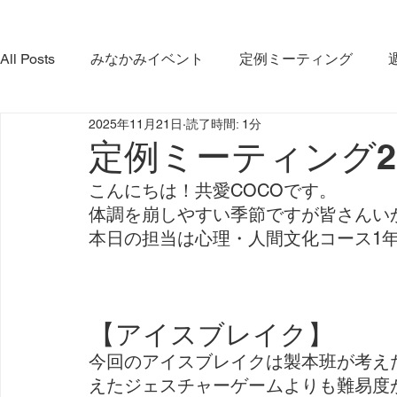
All Posts
みなかみイベント
定例ミーティング
2025年11月21日
読了時間: 1分
やま・さと応緑隊
イベント
コラボ活動
み
定例ミーティング202
こんにちは！共愛COCOです。
みなかみ町観光協会
プロジェクト
ダム放流
体調を崩しやすい季節ですが皆さんい
本日の担当は心理・人間文化コース1
利根沼田宝物グランプリ大会
インタビュー
【アイスブレイク】
今回のアイスブレイクは製本班が考え
えたジェスチャーゲームよりも難易度