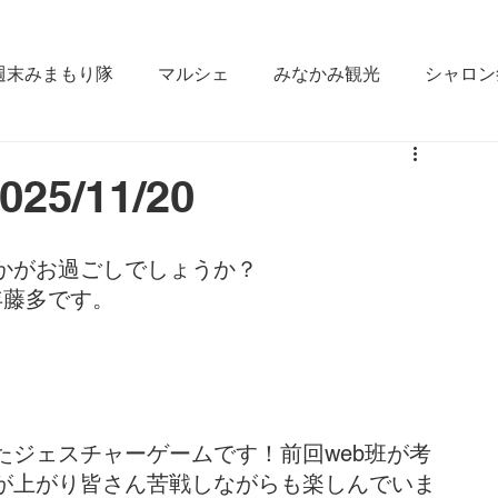
週末みまもり隊
マルシェ
みなかみ観光
シャロン
なかみ
雪かき合宿
ラジオ出演
fm gunma
5/11/20
ええじゃん栄村
松本大学
みなかみ町役場
GI
かがお過ごしでしょうか？
年藤多です。
たジェスチャーゲームです！前回web班が考
が上がり皆さん苦戦しながらも楽しんでいま