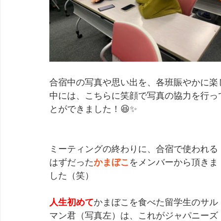
合宿中の写真や思い出を、各班
賑やかに楽
中には、こちらに笑顔で写真の協力を行っ
とができました！😆✨
ミーティングの終わりに、合宿で使われる
はずだった
かまぼこ
をメンバーから頂きま
した（笑）
人生初めて
かまぼこを食べた留学生のサル
マン君（写真左）は、これがジャパニーズ