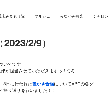
週末みまもり隊
マルシェ
みなかみ観光
シャロン
なかみ
雪かき合宿
ラジオ出演
fm gunma
23/2/9）
ええじゃん栄村
松本大学
みなかみ町役場
GI
ついてです！
津が担当させていただきますっ！💪💪
、5日
に行われた
雪かき合宿
についてABCの各グ
かれ振り返りを行いました！！