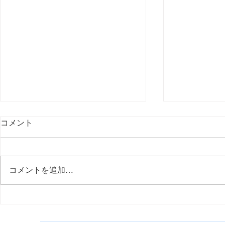
コメント
コメントを追加…
定例ミーティン
定例ミーティング(2025／6／
19)