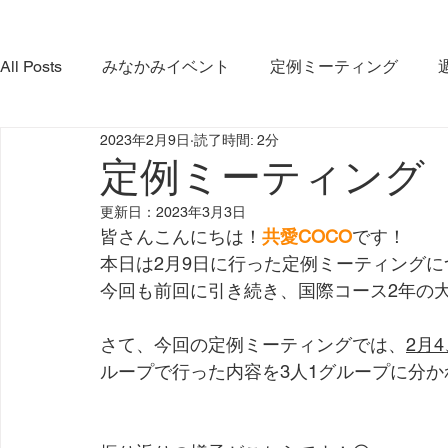
All Posts
みなかみイベント
定例ミーティング
2023年2月9日
読了時間: 2分
やま・さと応緑隊
イベント
コラボ活動
み
定例ミーティング（20
更新日：
2023年3月3日
みなかみ町観光協会
プロジェクト
ダム放流
皆さんこんにちは！
共愛COCO
です！
本日は2月9日に行った定例ミーティングに
今回も前回に引き続き、国際コース2年の大
利根沼田宝物グランプリ大会
インタビュー
さて、今回の定例ミーティングでは、
2月4
ループで行った内容を3人1グループに分