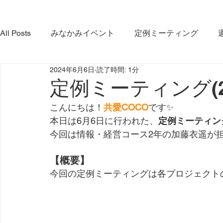
All Posts
みなかみイベント
定例ミーティング
2024年6月6日
読了時間: 1分
やま・さと応緑隊
イベント
コラボ活動
み
定例ミーティング(202
こんにちは！
共愛COCO
です✨
みなかみ町観光協会
プロジェクト
ダム放流
本日は6月6日に行われた、
定例ミーティン
今回は情報・経営コース2年の加藤衣遥が担
利根沼田宝物グランプリ大会
インタビュー
【概要】
今回の定例ミーティングは各プロジェクト