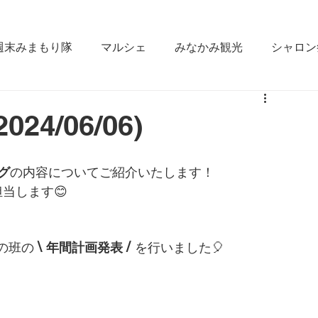
週末みまもり隊
マルシェ
みなかみ観光
シャロン
なかみ
雪かき合宿
ラジオ出演
fm gunma
4/06/06)
ええじゃん栄村
松本大学
みなかみ町役場
GI
グ
の内容についてご紹介いたします！
当します😊
\ 
/ 
の班の 
年間計画発表 
を行いました🎈