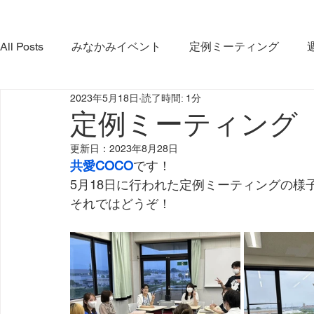
All Posts
みなかみイベント
定例ミーティング
2023年5月18日
読了時間: 1分
やま・さと応緑隊
イベント
コラボ活動
み
定例ミーティング（20
更新日：
2023年8月28日
みなかみ町観光協会
プロジェクト
ダム放流
共愛COCO
です！
5月18日に行われた定例ミーティングの様
それではどうぞ！
利根沼田宝物グランプリ大会
インタビュー