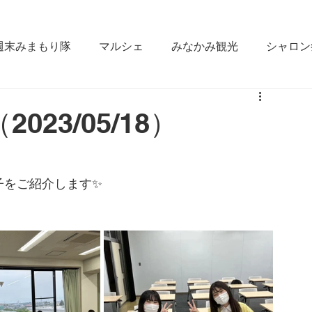
週末みまもり隊
マルシェ
みなかみ観光
シャロン
なかみ
雪かき合宿
ラジオ出演
fm gunma
23/05/18）
ええじゃん栄村
松本大学
みなかみ町役場
GI
子をご紹介します✨