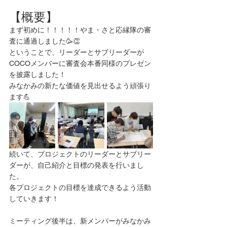
【概要】
まず初めに！！！！！やま・さと応縁隊の審
査に通過しました🥳👏
ということで、リーダーとサブリーダーが
COCOメンバーに審査会本番同様のプレゼン
を披露しました！
みなかみの新たな価値を見出せるよう頑張り
ます💪
続いて、プロジェクトのリーダーとサブリー
ダーが、自己紹介と目標の発表を行いまし
た。
各プロジェクトの目標を達成できるよう活動
していきます！
ミーティング後半は、新メンバーがみなかみ