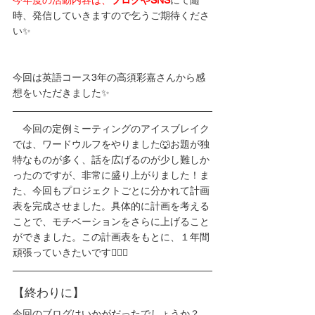
今年度の活動内容は、
ブログやSNS
にて随
時、発信していきますので乞うご期待くださ
い✨
今回は英語コース3年の高須彩嘉さんから感
想をいただきました✨
　今回の定例ミーティングのアイスブレイク
では、ワードウルフをやりました🐺お題が独
特なものが多く、話を広げるのが少し難しか
ったのですが、非常に盛り上がりました！ま
た、今回もプロジェクトごとに分かれて計画
表を完成させました。具体的に計画を考える
ことで、モチベーションをさらに上げること
ができました。この計画表をもとに、１年間
頑張っていきたいです✊🏻🔥
【終わりに】
今回のブログはいかがだったでしょうか？