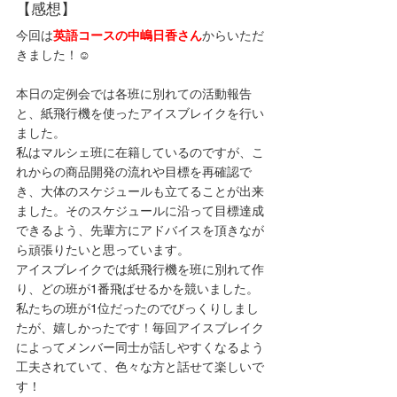
【感想】
今回は
英語コースの中嶋日香さん
からいただ
きました！☺️
本日の定例会では各班に別れての活動報告
と、紙飛行機を使ったアイスブレイクを行い
ました。
私はマルシェ班に在籍しているのですが、こ
れからの商品開発の流れや目標を再確認で
き、大体のスケジュールも立てることが出来
ました。そのスケジュールに沿って目標達成
できるよう、先輩方にアドバイスを頂きなが
ら頑張りたいと思っています。
アイスブレイクでは紙飛行機を班に別れて作
り、どの班が1番飛ばせるかを競いました。
私たちの班が1位だったのでびっくりしまし
たが、嬉しかったです！毎回アイスブレイク
によってメンバー同士が話しやすくなるよう
工夫されていて、色々な方と話せて楽しいで
す！