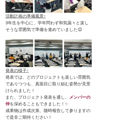
活動計画の準備風景↑
3年生を中心に、学年問わず和気藹々と楽し
そうな雰囲気で準備を進めていました😌
発表の様子↑
発表では、どのプロジェクトも楽しい雰囲気
でありつつも、真面目に取り組む姿勢が見受
けられました！
また、プロジェクト発表を通し、
メンバーの
仲
を深めることもできました！✨
成果物は作成次第、随時報告して参りますの
で是非ご期待ください！