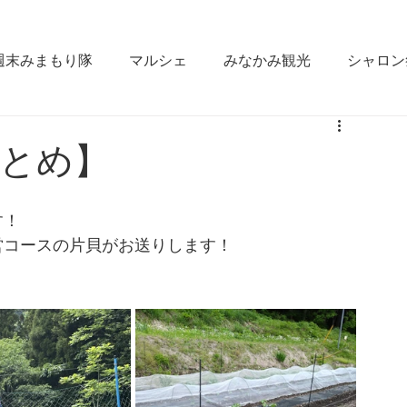
週末みまもり隊
マルシェ
みなかみ観光
シャロン
なかみ
雪かき合宿
ラジオ出演
fm gunma
まとめ】
ええじゃん栄村
松本大学
みなかみ町役場
GI
す！
営コースの片貝がお送りします！