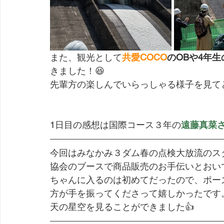
また、観光として
共愛COCO
のOBや4年
きました！😆　
先輩方の楽しんでいらっしゃる様子を見て
1日目の感想は国際コース３年の
遠藤真菜
今回はみなかみ３ダム春の点検大放流のス
協会のブースで商品販売のお手伝いとおい
ちゃんに入るのは初めてだったので、ポー
方が手を振ってくださって嬉しかったです
天の星空を見ることができました👍