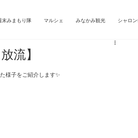
週末みまもり隊
マルシェ
みなかみ観光
シャロン
なかみ
雪かき合宿
ラジオ出演
fm gunma
ム放流】
ええじゃん栄村
松本大学
みなかみ町役場
GI
れた様子をご紹介します✨