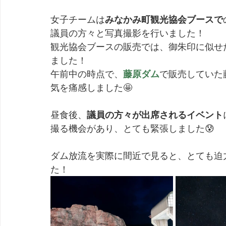
女子チームは
みなかみ町観光協会ブースで
議員の方々と写真撮影を行いました！
観光協会ブースの販売では、御朱印に似せ
ました！
午前中の時点で、
藤原ダム
で販売していた
気を痛感しました🤩
昼食後、
議員の方々が出席されるイベント
撮る機会があり、とても緊張しました😰
ダム放流を実際に間近で見ると、とても迫
た！