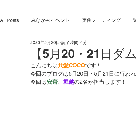
All Posts
みなかみイベント
定例ミーティング
2023年5月20日
読了時間: 4分
やま・さと応緑隊
イベント
コラボ活動
み
【5月20・21日ダ
こんにちは
共愛COCO
です！
みなかみ町観光協会
プロジェクト
ダム放流
今回のブログは5月20日・5月21日に行わ
今回は
安齋
、
堀越
の2名が担当します！
利根沼田宝物グランプリ大会
インタビュー