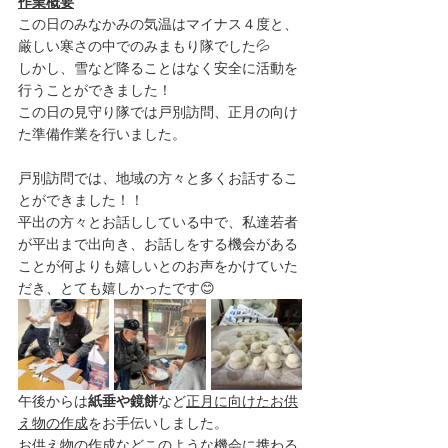
作業概要
この日のみなかみの気温はマイナス４度と、
厳しい寒さの中でのみまもり隊でした💦
しかし、雪など降ることはなく安全に活動を
行うことができました！
この日の見守り隊では戸別訪問、正月の向け
た準備作業を行いました。
戸別訪問では、地域の方々と多くお話するこ
とができました！！
平出の方々とお話ししている中で、私達若者
が平出まで出向き、お話しをする機会がある
ことが何よりも嬉しいとのお声をかけていた
だき、とても嬉しかったです😊
午後からは
紙垂や鏡餅
など
正月に向けたお供
え物の作成
をお手伝いしました。
お供え物の作成などこのような機会に携わる