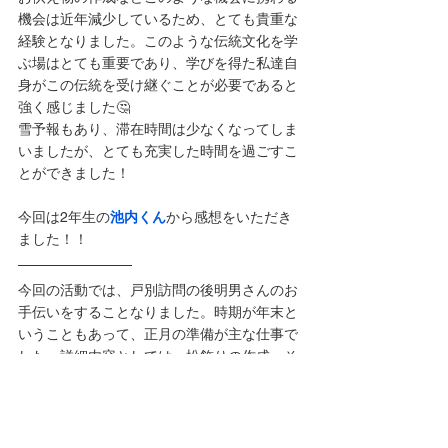
機会は近年減少しているため、とても貴重な
経験となりました。このような伝統文化を学
ぶ場はとても重要であり、学びを得た私達自
身がこの伝統を受け継ぐことが必要であると
強く感じました🤔
雪予報もあり、滞在時間は少なくなってしま
いましたが、とても充実した時間を過ごすこ
とができました！
今回は2年生の
池内くん
から感想をいただき
ました！！
今回の活動では、戸別訪問の後明男さんのお
手伝いをすることなりました。時期が年末と
いうこともあって、正月の準備が主な仕事で
した。詳細内容としては、松飾りの作成、そ
れに付随する紙垂の作成を行い、鏡餅の準備
も一緒に実施しました。戸別訪問では、明男
さんの地域への貢献度の高さを住民の方々か
ら聞くことで、明男さんが平出において担っ