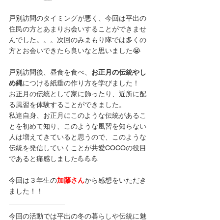
戸別訪問のタイミングが悪く、今回は平出の
住民の方とあまりお会いすることができませ
んでした。。。次回のみまもり隊では多くの
方とお会いできたら良いなと思いました😭
戸別訪問後、昼食を食べ、
お正月の伝統やし
め縄
につける紙垂の作り方を学びました！
お正月の伝統として家に飾ったり、近所に配
る風習を体験することができました。
私達自身、お正月にこのような伝統があるこ
とを初めて知り、このような風習を知らない
人は増えてきていると思うので、このような
伝統を発信していくことが共愛COCOの役目
であると痛感しました💪💪💪
今回は３年生の
加藤さん
から感想をいただき
ました！！
今回の活動では平出の冬の暮らしや伝統に魅