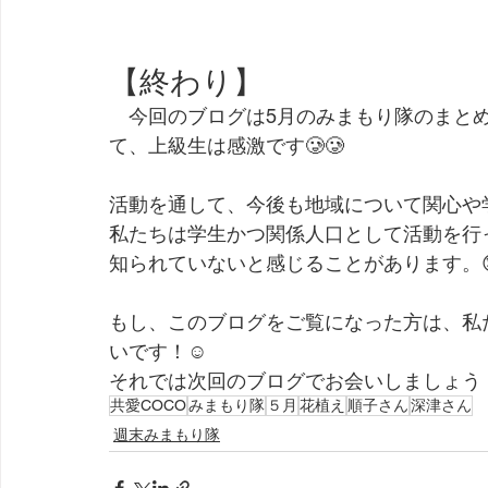
【終わり】
　今回のブログは5月のみまもり隊のまと
て、上級生は感激です🥲🥲
活動を通して、今後も地域について関心や学
私たちは学生かつ関係人口として活動を行
知られていないと感じることがあります。😓
もし、このブログをご覧になった方は、私
いです！☺️
それでは次回のブログでお会いしましょう
共愛COCO
みまもり隊
５月
花植え
順子さん
深津さん
週末みまもり隊