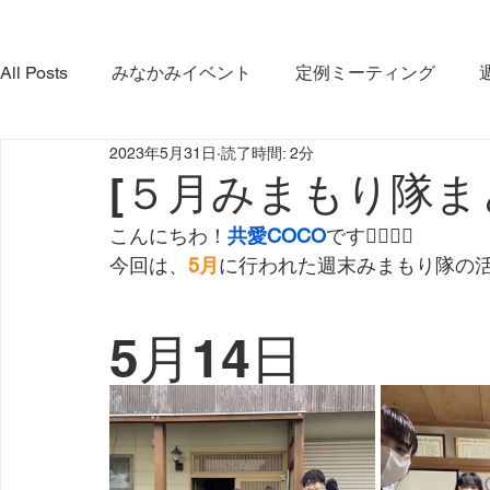
All Posts
みなかみイベント
定例ミーティング
2023年5月31日
読了時間: 2分
やま・さと応緑隊
イベント
コラボ活動
み
[５月みまもり隊ま
こんにちわ！
共愛COCO
です🏋️‍♂️🏋️‍♂️
みなかみ町観光協会
プロジェクト
ダム放流
今回は、
5月
に行われた週末みまもり隊の
利根沼田宝物グランプリ大会
インタビュー
5月14日