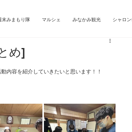
週末みまもり隊
マルシェ
みなかみ観光
シャロン
なかみ
雪かき合宿
ラジオ出演
fm gunma
とめ]
ええじゃん栄村
松本大学
みなかみ町役場
GI
活動内容を紹介していきたいと思います！！